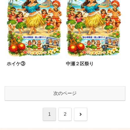
ホイケ③
中瀬２区祭り
次のページ
次
1
2
へ