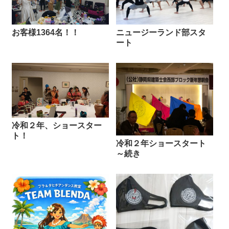
お客様1364名！！
ニュージーランド部スタ
ート
冷和２年、ショースター
ト！
冷和２年ショースタート
～続き