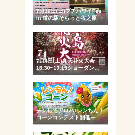
7月19日(日)プチハワイFes
in 道の駅そらっと牧之原
7月4日(土)弁天花火大会
18:30~19:15ショーダンサ
ー&ファイヤー部出演
チンしてアロハ♪レンちん！
コーンコンテスト開催中