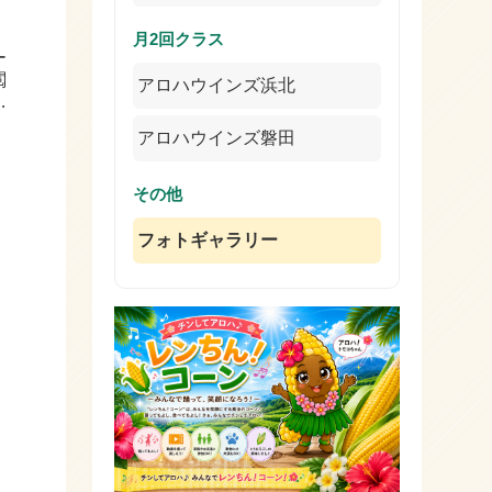
月2回クラス
ー
閲
アロハウインズ浜北
ー
アロハウインズ磐田
その他
フォトギャラリー