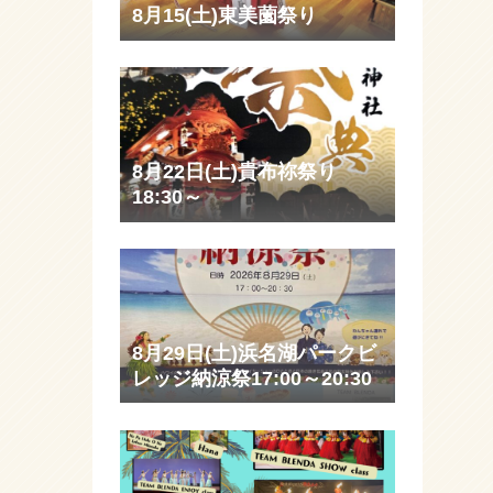
8月15(土)東美薗祭り
8月22日(土)貴布祢祭り
18:30～
8月29日(土)浜名湖パークビ
レッジ納涼祭17:00～20:30