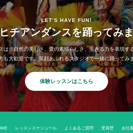
LET'S HAVE FUN!
ヒチアンダンスを踊ってみ
スは、自然の美しさ、愛の素晴らしさ、生きる力を表現す
方も大歓迎です。笑顔あふれるスタジオで一緒に踊ってみ
体験レッスンはこちら
OME
レッスンスケジュール
よくあるご質問
受賞歴
会社