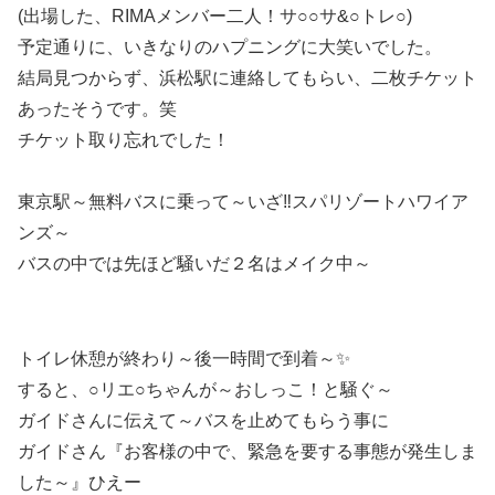
(出場した、RIMAメンバー二人！サ○○サ&○トレ○)
予定通りに、いきなりのハプニングに大笑いでした。
結局見つからず、浜松駅に連絡してもらい、二枚チケット
あったそうです。笑
チケット取り忘れでした！
東京駅～無料バスに乗って～いざ‼️スパリゾートハワイア
ンズ～
バスの中では先ほど騒いだ２名はメイク中～
トイレ休憩が終わり～後一時間で到着～✨
すると、○リエ○ちゃんが～おしっこ！と騒ぐ～
ガイドさんに伝えて～バスを止めてもらう事に
ガイドさん『お客様の中で、緊急を要する事態が発生しま
した～』ひえー