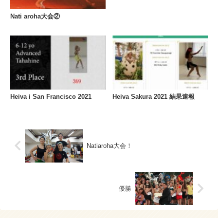
Nati aroha大会②
Heiva i San Francisco 2021
Heiva Sakura 2021 結果速報
Natiaroha大会！
優勝