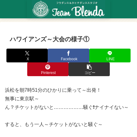
ハワイアンズ～大会の様子①
X
Facebook
LINE
Pinterest
コピー
浜松を朝7時51分のひかりに乗って～出発！
無事に東京駅～
ん？チケットがないと………………騒ぐ❗ナイナイない～
すると、もう一人～チケットがないと騒ぐ～