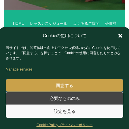
HOME
レッスンスケジュール
よくあるご質問
受賞歴
会社案内
Cookieの使用について
ショーご依頼
イベント・ブログ
体験・お問い合わせ
当サイトでは、閲覧体験の向上やアクセス解析のためにCookieを使用して
プライバシーポリシー
フォトギャラリー
います。「同意する」を押すことで、Cookieの使用に同意したものとみな
されます。
Manage services
同意する
静岡県浜松市浜名区沼265-5 服部ビル2F
必要なもののみ
TEL：080-3061-8331
設定を見る
© TEAM BLENDA. All Rights Reserved.
Cookie Policy
プライバシーポリシー