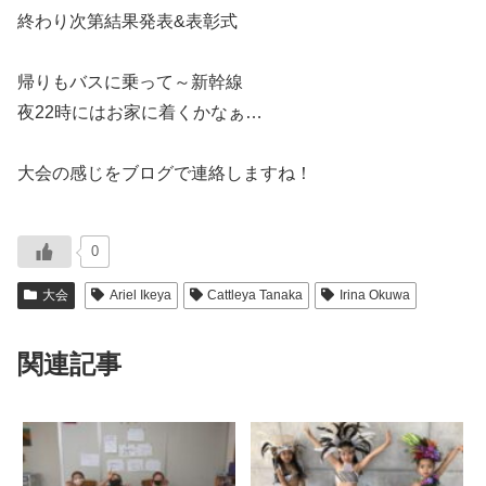
終わり次第結果発表&表彰式
帰りもバスに乗って～新幹線
夜22時にはお家に着くかなぁ…
大会の感じをブログで連絡しますね！
0
大会
Ariel Ikeya
Cattleya Tanaka
Irina Okuwa
関連記事