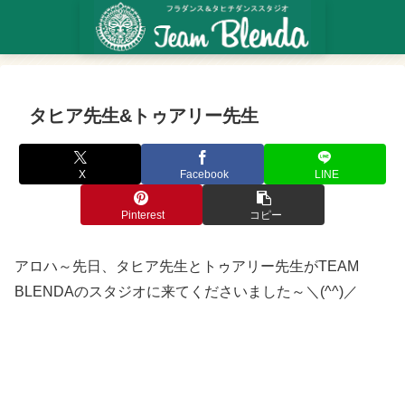
タヒア先生&トゥアリー先生
X
Facebook
LINE
Pinterest
コピー
アロハ～先日、タヒア先生とトゥアリー先生がTEAM
BLENDAのスタジオに来てくださいました～＼(^^)／