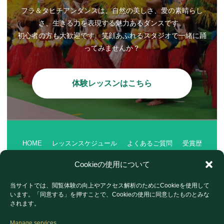
フラ＆タヒチアンダンスは、自然の美しさ、愛の素晴らし
さ、生きる力を表現する魅力あるダンスです。
初心者の方も大歓迎です。笑顔あふれるスタジオで一緒に踊
ってみませんか？
体験レッスンはこちら
HOME
レッスンスケジュール
よくあるご質問
受賞歴
会社案内
Cookieの使用について
ショーご依頼
イベント・ブログ
体験・お問い合わせ
当サイトでは、閲覧体験の向上やアクセス解析のためにCookieを使用して
プライバシーポリシー
フォトギャラリー
います。「同意する」を押すことで、Cookieの使用に同意したものとみな
されます。
Manage services