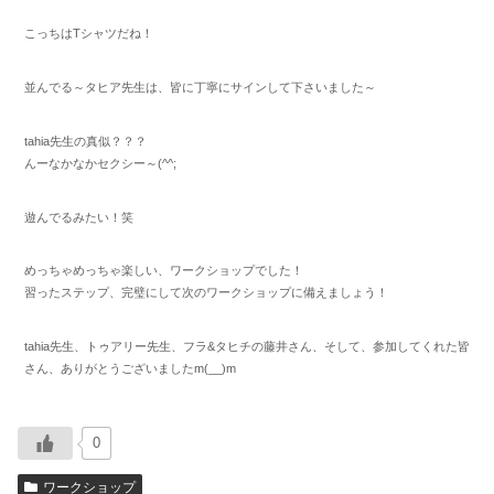
こっちはTシャツだね！
並んでる～タヒア先生は、皆に丁寧にサインして下さいました～
tahia先生の真似？？？
んーなかなかセクシー～(^^;
遊んでるみたい！笑
めっちゃめっちゃ楽しい、ワークショップでした！
習ったステップ、完璧にして次のワークショップに備えましょう！
tahia先生、トゥアリー先生、フラ&タヒチの藤井さん、そして、参加してくれた皆
さん、ありがとうございましたm(__)m
0
ワークショップ