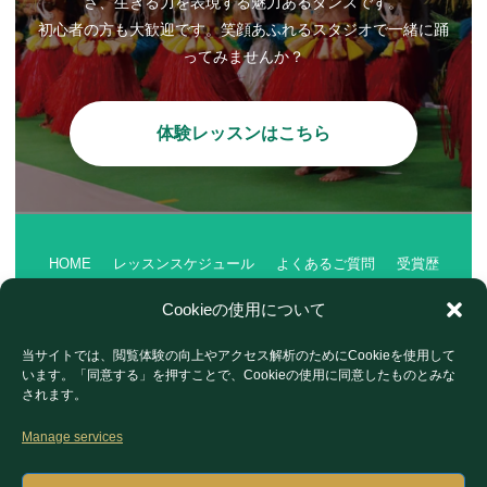
さ、生きる力を表現する魅力あるダンスです。
初心者の方も大歓迎です。笑顔あふれるスタジオで一緒に踊
ってみませんか？
体験レッスンはこちら
HOME
レッスンスケジュール
よくあるご質問
受賞歴
会社案内
Cookieの使用について
ショーご依頼
イベント・ブログ
体験・お問い合わせ
当サイトでは、閲覧体験の向上やアクセス解析のためにCookieを使用して
プライバシーポリシー
フォトギャラリー
います。「同意する」を押すことで、Cookieの使用に同意したものとみな
されます。
Manage services